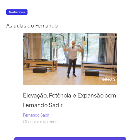
O seu ensino preserva a integridade do método original PilatesJoseph
Mostrar mais
Pilates, ajudando os alunos a progredir na Contrology com segurança,
precisão e gentileza.
As aulas do Fernando
O Fernando é um formador internacional, lecionando em conferências,
workshops, formações e programas de formação de professores, tanto
presencialmente como online, em português, espanhol e inglês.
É o criador do «True to Joe’s Work», um programa de formação centrado
no repertório original e no aperfeiçoamento técnico dos instrutores desde
2019
1:51:30
Elevação, Potência e Expansão com
Fernando Sadir
Fernando Sadir
Observar e aprender