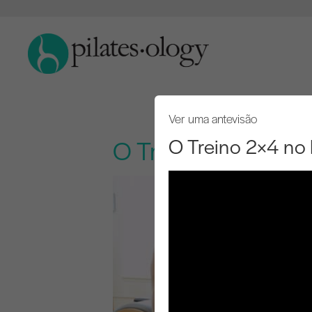
Ver uma antevisão
O Treino 2×4 no 
O Treino 2×4 no Re