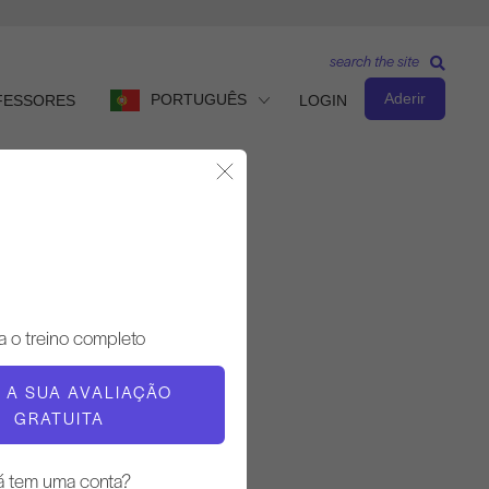
search the site
Aderir
PORTUGUÊS
FESSORES
LOGIN
Fechar Modal
Nível básico
a o treino completo
PROFESSOR
E A SUA AVALIAÇÃO
Elaine Ewing
GRATUITA
TEMPO DE TREINO
á tem uma conta?