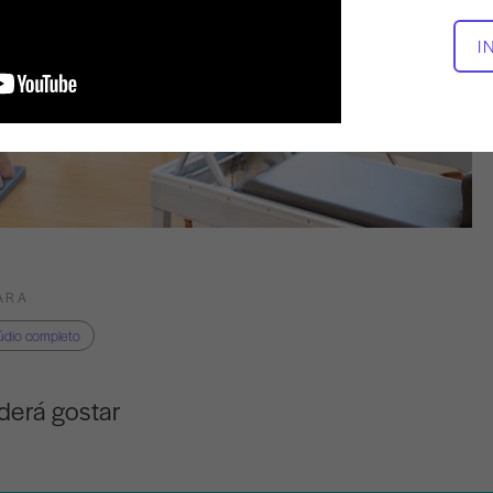
I
ARA
údio completo
derá gostar