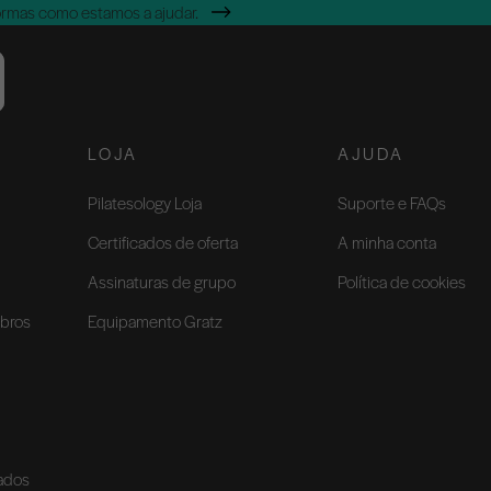
ormas como estamos a ajudar.
LOJA
AJUDA
Pilatesology Loja
Suporte e FAQs
Certificados de oferta
A minha conta
Assinaturas de grupo
Política de cookies
bros
Equipamento Gratz
vados