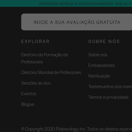
Adoramos retribuir à nossa comunidade. Veja as f
INICIE A SUA AVALIAÇÃO GRATUITA
EXPLORAR
SOBRE NÓS
Diretório de Formação de
Sobre nós
Professores
Embaixadores
Diretório Mundial de Professores
Retribuição
Sessões ao vivo
Testemunhos dos mem
Eventos
Termos e privacidade
Blogue
© Copyright 2020 Pilatesology, Inc. Todos os direitos reser