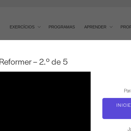
EXERCÍCIOS
PROGRAMAS
APRENDER
PRO
Reformer – 2.º de 5
former – 2.º de 5
Par
INICI
J