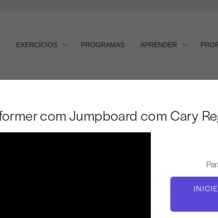
EXERCÍCIOS
PROGRAMAS
APRENDER
PRO
ormer com Jumpboard com C
former com Jumpboard com Cary Re
Par
INICI