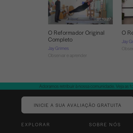
01:10:27
O Reformador Original
O Re
Completo
Jay G
Jay Grimes
Obser
Observar e aprender
Adoramos retribuir à nossa comunidade. Veja as f
INICIE A SUA AVALIAÇÃO GRATUITA
EXPLORAR
SOBRE NÓS