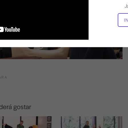
J
I
ARA
derá gostar