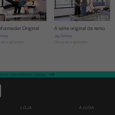
53:00
21:06
formador Original
A série original de remo
rimes
Jay Grimes
var e aprender
Observar e aprender
ormas como estamos a ajudar.
LOJA
AJUDA