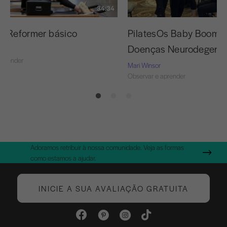
34:34
 o Reformer básico
PilatesOs Baby Boomer
Doenças Neurodegener
aprender
Mari Winsor
Observar e aprender
Adoramos retribuir à nossa comunidade. Veja as formas
como estamos a ajudar.
INICIE A SUA AVALIAÇÃO GRATUITA