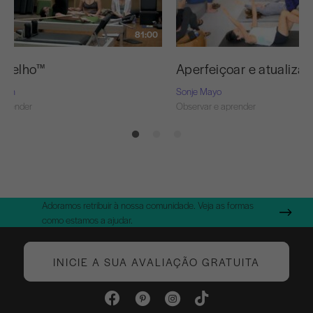
81:00
ermelho™
Aperfeiçoar e atualizar
Nash
Sonje Mayo
aprender
Observar e aprender
Adoramos retribuir à nossa comunidade. Veja as formas
como estamos a ajudar.
INICIE A SUA AVALIAÇÃO GRATUITA