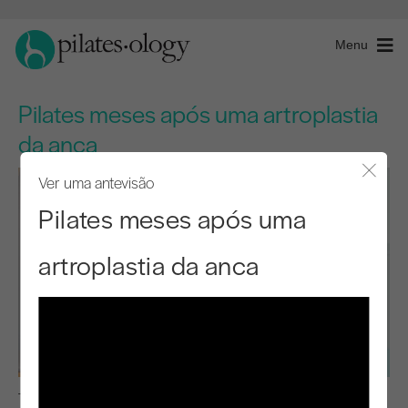
Menu
Pilates meses após uma artroplastia
da anca
Ver uma antevisão
Fecha
Pilates meses após uma
artroplastia da anca
Pré-Pilates Nível