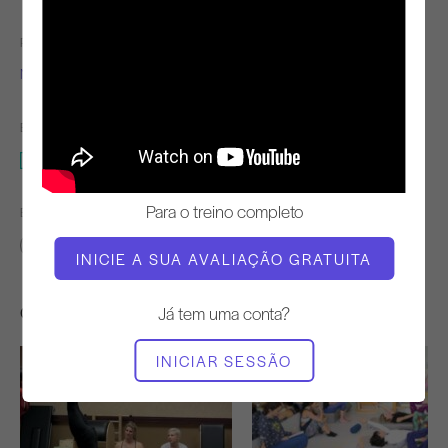
PROFESSOR
TEMPO DE VÍDEO
Niedra Gabriel
39:47
EQUIPAMENTO NECESSÁRIO
Estúdio completo
Para o treino completo
ENCONTRAR AULAS SEMELHANTES PARA
30 - 40 min
Estúdio completo
INICIE A SUA AVALIAÇÃO GRATUITA
Outros exercícios de que poderá gostar
Já tem uma conta?
INICIAR SESSÃO