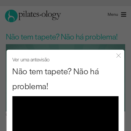
Menu
Não tem tapete? Não há problema!
Ver uma antevisão
Fecha
Não tem tapete? Não há
problema!
Observar e aprender