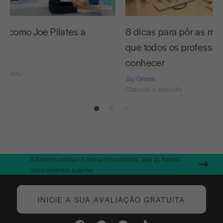
15:54
 C como Joe Pilates a
8 dicas para pôr as m
que todos os professo
conhecer
aprender
Jay Grimes
Observar e aprender
Adoramos retribuir à nossa comunidade. Veja as formas
como estamos a ajudar.
INICIE A SUA AVALIAÇÃO GRATUITA