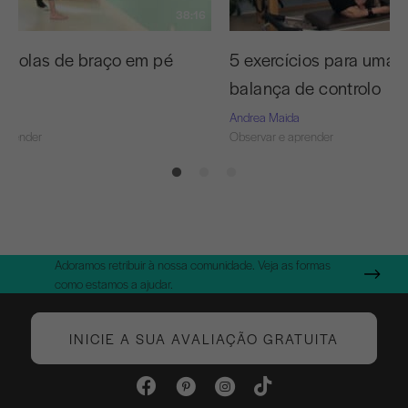
38:16
e molas de braço em pé
5 exercícios para uma 
o
balança de controlo
da
Andrea Maida
aprender
Observar e aprender
Adoramos retribuir à nossa comunidade. Veja as formas
como estamos a ajudar.
INICIE A SUA AVALIAÇÃO GRATUITA