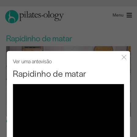
Menu
Rapidinho de matar
Ver uma antevisão
Fecha
Rapidinho de matar
Nível avançado