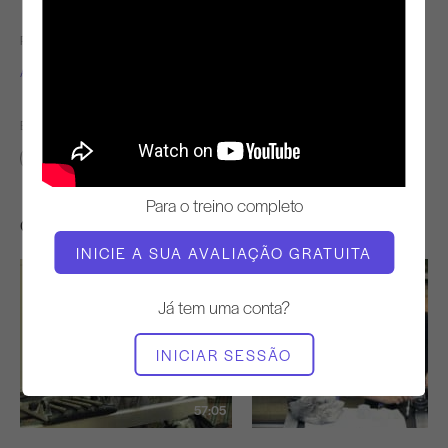
PROFESSOR
TEMPO DE VÍDEO
Alisa Wyatt
2:35
ENCONTRAR AULAS SEMELHANTES PARA
0 - 10 min
Para o treino completo
Outros exercícios de que poderá gostar
INICIE A SUA AVALIAÇÃO GRATUITA
Já tem uma conta?
INICIAR SESSÃO
57:05