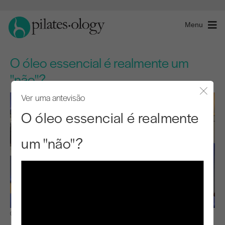
Menu
O óleo essencial é realmente um
"não"?
Ver uma antevisão
Fecha
O óleo essencial é realmente
um "não"?
Observar e aprender