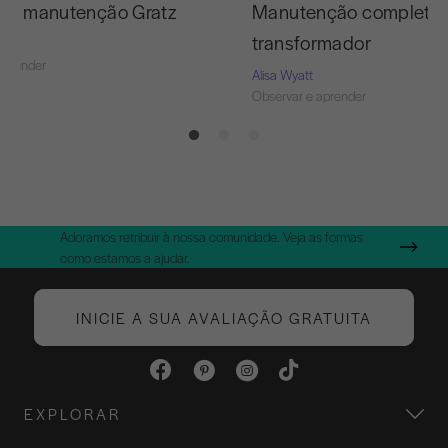
 de manutenção Gratz
Manutenção completa 
transformador
aprender
Alisa Wyatt
Observar e aprender
Adoramos retribuir à nossa comunidade. Veja as formas
como estamos a ajudar.
INICIE A SUA AVALIAÇÃO GRATUITA
EXPLORAR