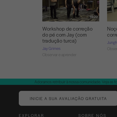
15:20
Workshop de correção
Noçõ
do pé com Jay (com
corr
tradução turca)
Jung
Jay Grimes
Obser
Observar e aprender
Adoramos retribuir à nossa comunidade. Veja as f
INICIE A SUA AVALIAÇÃO GRATUITA
EXPLORAR
SOBRE NÓS