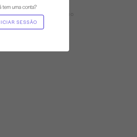
á tem uma conta?
EQUIPAMENTO NECESSÁRIO
NICIAR SESSÃO
Corretor de pés