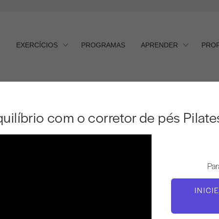
EXERCÍCIOS
PROGRAMAS
APRENDER
PRO
líbrio com o corretor de pés 
uilíbrio com o corretor de pés Pilate
Par
INICI