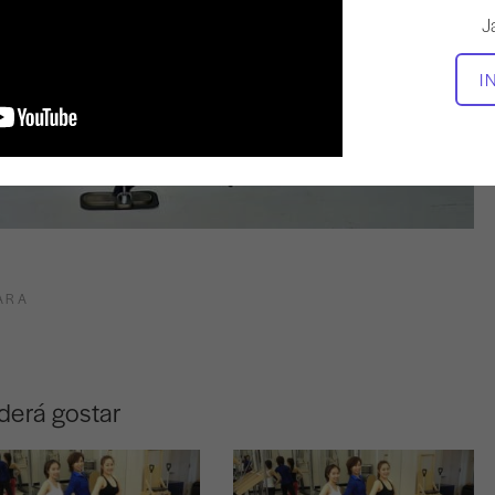
J
I
ARA
derá gostar