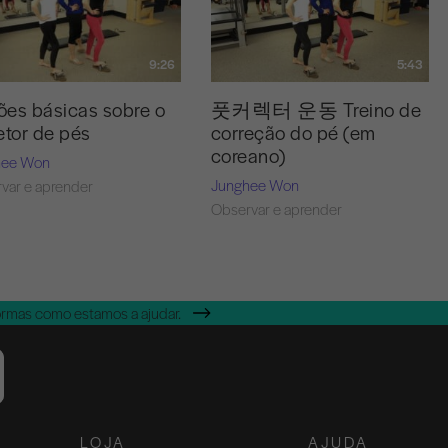
9:26
5:43
es básicas sobre o
풋커렉터 운동 Treino de
etor de pés
correção do pé (em
coreano)
hee Won
Junghee Won
var e aprender
Observar e aprender
ormas como estamos a ajudar.
LOJA
AJUDA