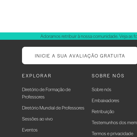
Adoramos retribuir à nossa comunidade. Veja as f
INICIE A SUA AVALIAÇÃO GRATUITA
EXPLORAR
SOBRE NÓS
Diretório de Formação de
Sobre nós
Professores
Embaixadores
Diretório Mundial de Professores
Retribuição
Sessões ao vivo
Testemunhos dos mem
Eventos
Termos e privacidade