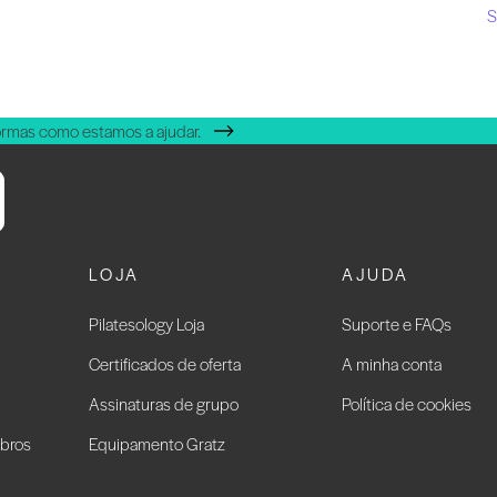
S
ormas como estamos a ajudar.
LOJA
AJUDA
Pilatesology Loja
Suporte e FAQs
Certificados de oferta
A minha conta
Assinaturas de grupo
Política de cookies
bros
Equipamento Gratz