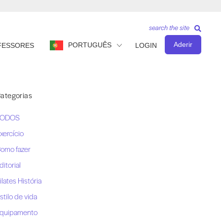
search the site
Aderir
PORTUGUÊS
FESSORES
LOGIN
ategorias
TODOS
xercício
omo fazer
ditorial
ilates História
stilo de vida
quipamento