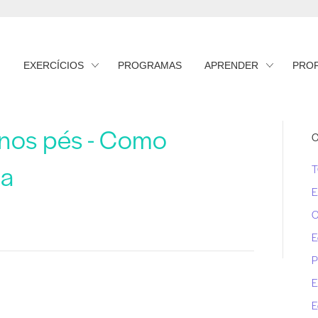
EXERCÍCIOS
PROGRAMAS
APRENDER
PRO
 nos pés - Como
C
ma
E
C
E
P
E
E