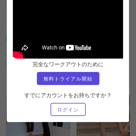
教師
ワークアウトのテンポ
ニエドラ・ガブリエル
遅い
必要な機材
マット
の類似クラスを検索
完全なワークアウトのために
中級
40～50分
マット
無料トライアル開始
その他のワークアウト
すでにアカウントをお持ちですか？
ログイン