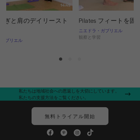
14:49
はぎと肩のデイリースト
Pilates フィートを
ニエドラ・ガブリエル
観察と学習
・ガブリエル
習
私たちは地域社会への恩返しを大切にしています。
私たちの支援方法をご覧ください。
無料トライアル開始