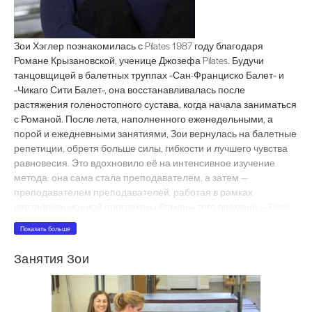
Зои Хэглер познакомилась с Pilates 1987 году благодаря Романе Кр
Зои Хэглер познакомилась с Pilates 1987 году благодаря
Романе Крызановской, ученице Джозефа Pilates. Будучи
танцовщицей в балетных труппах «Сан-Франциско Балет» и
«Чикаго Сити Балет», она восстанавливалась после
растяжения голеностопного сустава, когда начала заниматься
с Романой. После лета, наполненного еженедельными, а
порой и ежедневными занятиями, Зои вернулась на балетные
репетиции, обретя больше силы, гибкости и лучшего чувства
равновесия. Это вдохновило её на интенсивное изучение
метода: она сама стала преподавателем, а затем —
преподавателем преподавателей, работая в рамках
сертификационной программы Романы того времени — Pilates
of New York».
Показать больше
На протяжении многих лет Зои делилась своими знаниями о
Занятия Зои
Pilates бесчисленным множеством клиентов, учеников и
инструкторов по всей стране. Она стремится сохранить
классический Pilates и уделяет большое внимание подбору
высококвалифицированных сертифицированных