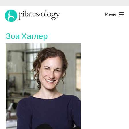
Меню
Зои Хаглер