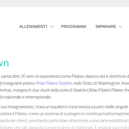
ALLENAMENTI
PROGRAMMI
IMPARARE
wn
 vanta oltre 30 anni di esperienza come Pilates classico ed è direttrice de
i vanta oltre 30 anni di esperienza come Pilates classico ed è direttric
li insegnanti presso
Atlas Pilates Seattle
, nello Stato di Washington. Ins
kshop, insegna in due studi della zona di Seattle (Atlas Pilates Pilates the
llo nazionale e internazionale.
 suo insegnamento, trova un equilibrio tra la messa a punto delle singole 
sidera il Pilates come un sistema di sostegno in continua trasformazione. 
cità dei clienti, prestando particolare attenzione a una sana mobilità artic
idiane che tali capacità consentiranno di migliorare. È grata ai suoi meravig