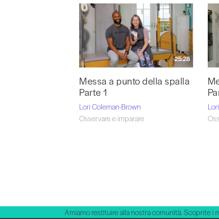
Vai 
25:28
Messa a punto della spalla
Me
Parte 1
Pa
Lori Coleman-Brown
Lor
Osservare e imparare
Oss
Amiamo restituire alla nostra comunità. Scoprite i 