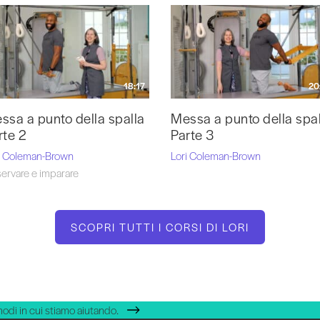
a trovare Lori su
Atlas Pilates
e seguila su Instagram
@loricolemanbrown
.
18:17
20
ssa a punto della spalla
Messa a punto della spal
rte 2
Parte 3
i Coleman-Brown
Lori Coleman-Brown
ervare e imparare
SCOPRI TUTTI I CORSI DI LORI
modi in cui stiamo aiutando.