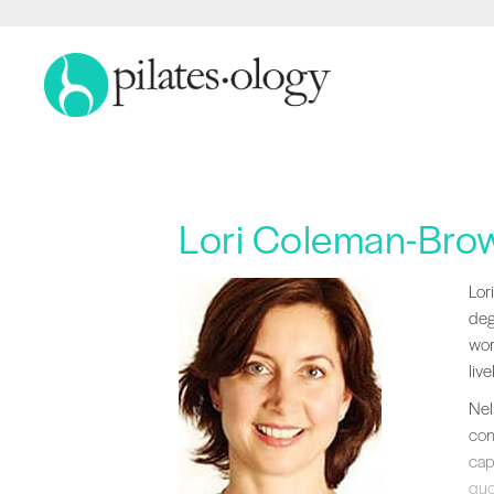
Lori Coleman-Bro
Lori
Lor
deg
wor
live
Nel
con
capa
quot