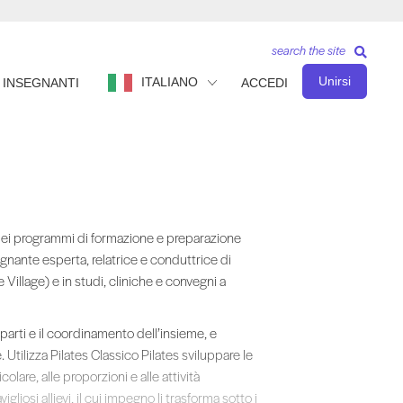
search the site
Unirsi
ITALIANO
INSEGNANTI
ACCEDI
i programmi di formazione e preparazione degli insegnanti presso , nello St
e dei programmi di formazione e preparazione
egnante esperta, relatrice e conduttrice di
 Village) e in studi, cliniche e convegni a
parti e il coordinamento dell’insieme, e
Utilizza Pilates Classico Pilates sviluppare le
olare, alle proporzioni e alle attività
liosi allievi, il cui impegno li trasforma sotto i