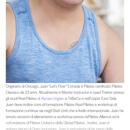
Originario di Chicago, Juan “Let’s Flow” Estrada è Pilates certificato Pilates Cl
Originario di Chicago, Juan “Let’s Flow” Estrada è Pilates certificato Pilates
Classico da 23 anni. Attualmente è Master Instructor e Lead Trainer presso
gli studi Real Pilates
di Alycea Ungaro
a TriBeCa e nell’Upper East Side.
Juan tiene inoltre corsi di formazione Pilates Real Pilates e workshop di
formazione continua sia negli Stati Uniti che a livello internazionale. Juan ha
tenuto sessioni di allenamento e workshop presso laPilates Alliance ed è
cofondatore di Pilates United e della Global Pilates . Inoltre, Juan è
ambasciatore di Gratz Industries. Juan è entusiasta di far parte della