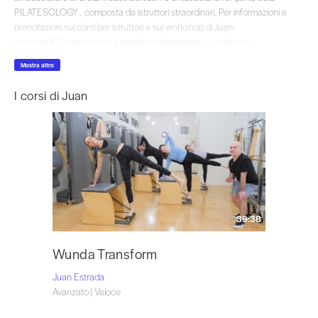
PILATESOLOGY , composta da istruttori straordinari. Per informazioni e
prenotazioni sui corsi per istruttori e sui workshop di Juan:
www.myJFITtraining.com e
seguilo su Instagram
@juanitonyc.
Mostra altro
I corsi di Juan
39:38
Wunda Transform
Juan Estrada
Avanzato | Veloce