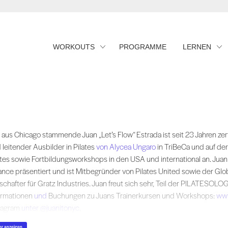
WORKOUTS
PROGRAMME
LERNEN
 aus Chicago stammende Juan „Let’s Flow“ Estrada ist seit 23 Jahren zert
 aus Chicago stammende Juan „Let’s Flow“ Estrada ist seit 23 Jahren zertifi
 leitender Ausbilder in Pilates
von Alycea Ungaro
in TriBeCa und auf de
ates sowie Fortbildungsworkshops in den USA und international an. Jua
iance präsentiert und ist Mitbegründer von Pilates United sowie der Globa
schafter für Gratz Industries. Juan freut sich sehr, Teil der PILATESOLOGY
ormationen
und
Buchungen zu Juans Trainerkursen und Workshops:
www
tagram
unter @juanitonyc.
r anzeigen