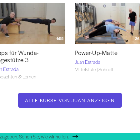
1:55
26
pps für Wunda-
Power-Up-Matte
egestütze 3
Juan Estrada
n Estrada
Mittelstufe | Schnell
bachten & Lernen
ALLE KURSE VON JUAN ANZEIGEN
zugeben. Sehen Sie, wie wir helfen.