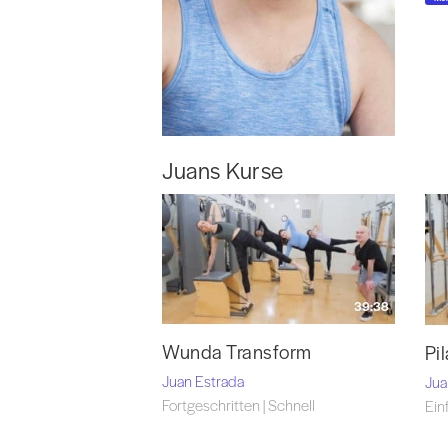
Juans Kurse
39:38
Wunda Transform
Pi
Juan Estrada
Jua
Fortgeschritten | Schnell
Ein