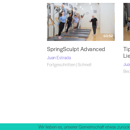
40:52
SpringSculpt Advanced
Ti
Li
Juan Estrada
Jua
Fortgeschritten | Schnell
Beo
Wir lieben es, unserer Gemeinschaft etwas zurück