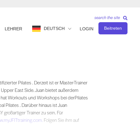
search the site
Beitreten
DEUTSCH
LEHRER
LOGIN
ifizierter Pilates . Derzeit ist er Master-Trainer und leitender Ausbil
zierter Pilates . Derzeit ist er Master-Trainer
r Upper East Side. Juan bietet außerdem
n hat Workouts und Workshops bei derPilates
l Pilates . Darüber hinaus ist Juan
 großartiger Trainer zu sein. Für
.myJFITtraining.com.
Folgen Sie ihm auf