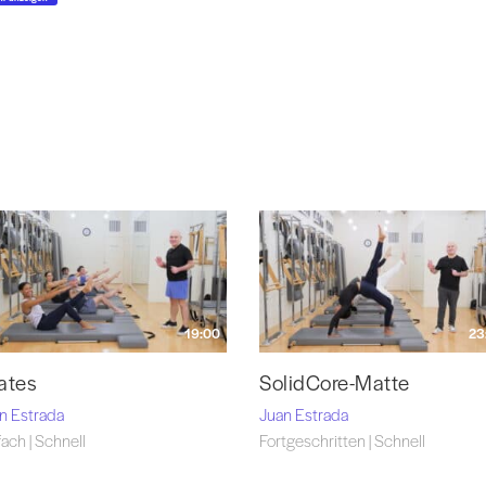
19:00
23
lates
SolidCore-Matte
n Estrada
Juan Estrada
fach | Schnell
Fortgeschritten | Schnell