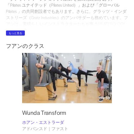
「Pilates ユナイテッド（Pilates United）」および「グローバル
Pilates 」の共同創設者でもあります。さらに、グラッツ・インダ
ストリーズ（Gratz Industries）のアンバサダーも務めています。フ
アンは、素晴らしいインストラクターたちが集うPILATESOLOGY
になれたことを大変嬉しく思っています。フアンのインストラク
もっと見る
ター向けクラスやワークショップに関するお問い合わせ・ご予約
は、
www.myJFITtraining.com まで。
Instagramの
@juanitonyc
もぜひ
フアンのクラス
フォローしてください
。
39:38
Wunda Transform
ホアン・エストラーダ
アドバンスド｜ファスト