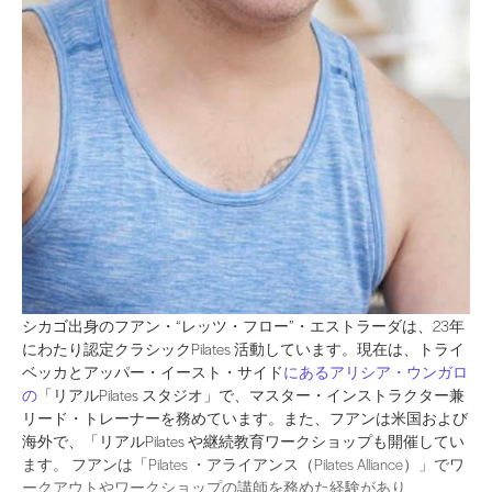
シカゴ出身のフアン・“レッツ・フロー”・エストラーダは、23年にわたり認定クラシ
シカゴ出身のフアン・“レッツ・フロー”・エストラーダは、23年
にわたり認定クラシックPilates 活動しています。現在は、トライ
ベッカとアッパー・イースト・サイド
にあるアリシア・ウンガロ
の
「リアルPilates スタジオ」で、マスター・インストラクター兼
リード・トレーナーを務めています。また、フアンは米国および
海外で、「リアルPilates や継続教育ワークショップも開催してい
ます。 フアンは「Pilates ・アライアンス（Pilates Alliance）」でワ
ークアウトやワークショップの講師を務めた経験があり、