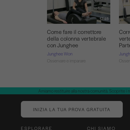
12:45
Come fare il correttore
Corr
della colonna vertebrale
vert
con Junghee
Part
Junghee Won
Jung
Osservare e imparare
Osser
Amiamo restituire alla nostra comunità. Scoprite i 
INIZIA LA TUA PROVA GRATUITA
ESPLORARE
CHI SIAMO