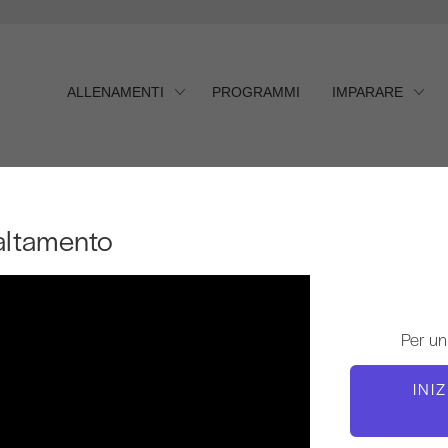
ALLENAMENTI
PROGRAMMI
IMPARARE
ltamento
baltamento
Per un
INI