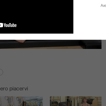
Ave
bero piacervi