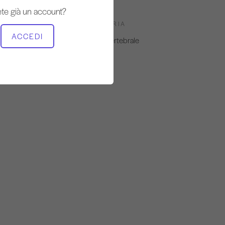
te già un account?
ATTREZZATURA NECESSARIA
ACCEDI
Correttore della colonna vertebrale