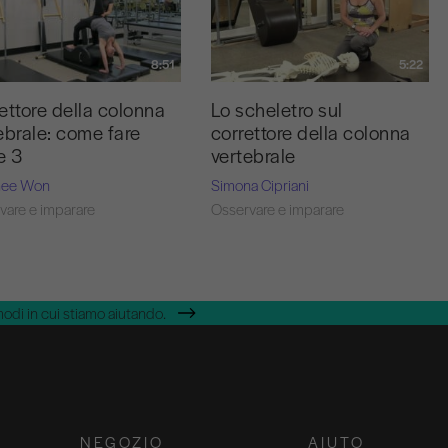
8:51
5:22
ettore della colonna
Lo scheletro sul
ebrale: come fare
correttore della colonna
e 3
vertebrale
hee Won
Simona Cipriani
vare e imparare
Osservare e imparare
modi in cui stiamo aiutando.
NEGOZIO
AIUTO