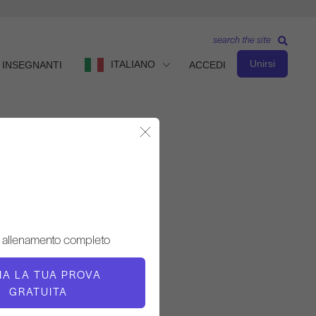
search the site
Unirsi
ITALIANO
INSEGNANTI
ACCEDI
Chiudere la finestra modale
Osservare e imparare
INSEGNANTE
 allenamento completo
Gina Papalia
ZIA LA TUA PROVA
TEMPO DI VIDEO
GRATUITA
4:45