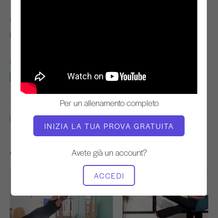
INSEGNANTE
TEMPO DI VIDEO
Dorothee Vandewalle
1:23:47
ATTREZZATURA NECESSARIA
Riformatore
Per un allenamento completo
TROVA CLASSI SIMILI PER
60+ min
Riformatore
INIZIA LA TUA PROVA GRATUITA
Altri allenamenti che potrebbero piacervi
Avete già un account?
ACCEDI