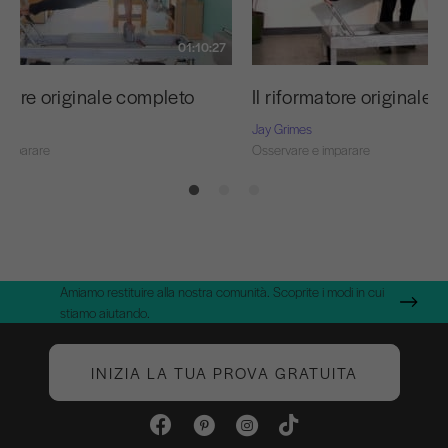
01:10:27
matore originale completo
Il riformatore originale
Jay Grimes
 imparare
Osservare e imparare
Amiamo restituire alla nostra comunità. Scoprite i modi in cui
stiamo aiutando.
INIZIA LA TUA PROVA GRATUITA