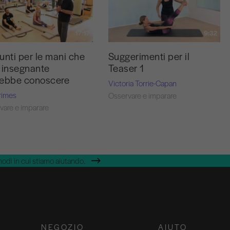
17:17
9:32
unti per le mani che
Suggerimenti per il
 insegnante
Teaser 1
rebbe conoscere
Victoria Torrie-Capan
rimes
Osservare e imparare
vare e imparare
modi in cui stiamo aiutando.
NEGOZIO
AIUTO