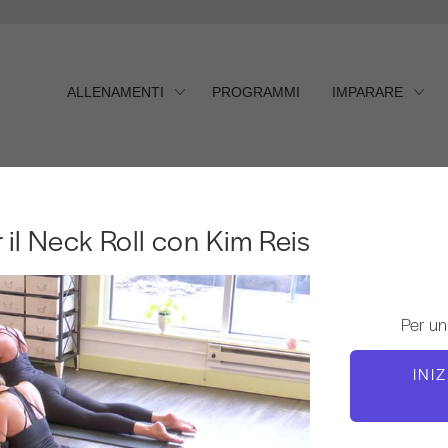
ALLENAMENTI
PROGRAMMI
IMPARARE
l Neck Roll con Kim Reis
 il Neck Roll con Kim Reis
Per un
INI