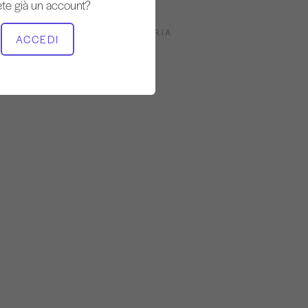
te già un account?
ATTREZZATURA NECESSARIA
ACCEDI
Mat