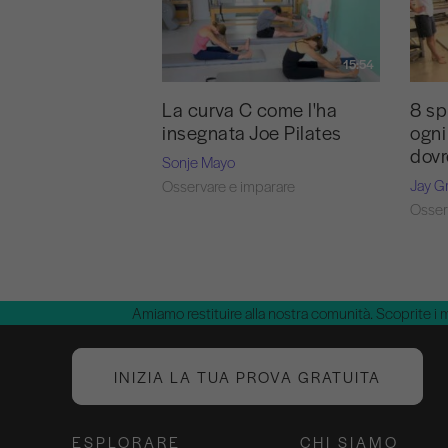
15:54
La curva C come l'ha
8 sp
insegnata Joe Pilates
ogni
dov
Sonje Mayo
Jay G
Osservare e imparare
Osser
Amiamo restituire alla nostra comunità. Scoprite i 
INIZIA LA TUA PROVA GRATUITA
ESPLORARE
CHI SIAMO