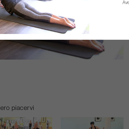
Ave
bero piacervi