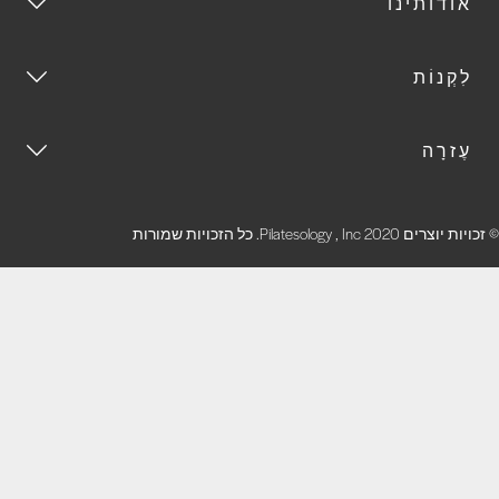
אודותינו
לִקְנוֹת
עֶזרָה
זכויות יוצרים 2020 Pilatesology , Inc. כל הזכויות שמורות