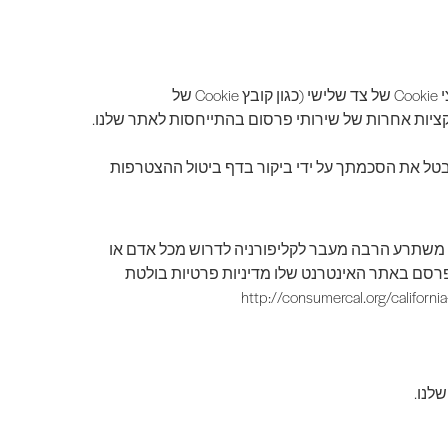
אנחנו, יחד עם ספקי צד שלישי כמו גוגל משתמשים בקובצי Cookie של צד ראשון (כגון קובצי Cookie של Google Analytics) ובקובצי Cookie של צד שלישי (כגון קובץ Cookie של
ו Google מפרסמת לך באמצעות דף הגדרות המודעות של Google. לחלופין, תוכל לבטל את הסכמתך על ידי ביקור בדף ביטול ההצטרפות
חוק משתרע הרבה מעבר לקליפורניה לדרוש מכל אדם או
רסם באתר האינטרנט שלו מדיניות פרטיות בולטת
 עוד בכתובת: http://consumercal.org/california-online-privacy-protection-act-
לנו.