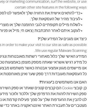
rvey or marketing communication, surf the website, or use
certain other site features in the following ways:
•
כדי להתאים אישית את החוויה שלך ולאפשר לנו לספק
•
לעיבוד מהיר של העסקאות שלך.
•
לשלוח מיילים תקופתיים לגבי ההזמנה שלך או מוצרי
•
לעקוב איתם לאחר התכתבות (צ'אט חי, מייל או פניות 
כיצד אנו מגנים על המידע שלך?
in order to make your visit to our site as safe as possible.
We use regular Malware Scanning.
המידע האישי שלך כלול מאחורי רשתות מאובטחות ונגיש 
כל מידע רגיש/אשראי שאתה מספק מוצפן באמצעות טכנולוגיית ocket Layer (SSL
אנו מיישמים מגוון אמצעי אבטחה כאשר משתמש מבצע הזמ
כל העסקאות מעובדות דרך ספק שער ואינן מאוחסנות או
האם אנו משתמשים ב'עוגיות'?
כֵּן. קובצי Cookie הם קבצים קטנים שאתר
ספק השירות לזהות את הדפדפן שלך וללכוד ולזכור מידע 
מצטברים על תעבורת האתר ואינטראקציה באתר כדי שנוכל