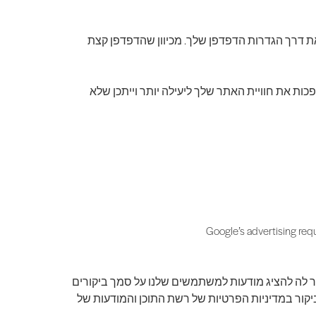
ת דרך הגדרות הדפדפן שלך. מכיוון שהדפדפן קצת
ות שהופכות את חוויית האתר שלך ליעילה יותר וייתכן שלא
Google’s advertising req
, משתמשת בקובצי Cookie כדי להציג מודעות באתר שלנו. השימוש של גוגל בקובץ cookie של DART מאפשר לה להציג מודעות למשתמשים שלנו על סמך ביקורים
תרים אחרים באינטרנט. משתמשים יכולים לבטל את הסכמתם לשימוש בקובץ cookie של DART על ידי ביקור במדיניות הפרטיות של רשת התוכן והמודעות של