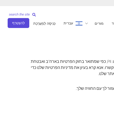
search the site
לְהִצְטַרֵף
עברית
ד
מורים
כְּנִיסָה לַמַעֲרֶכֶת
מדיניות פרטיות זו נערכה כדי לשרת טוב יותר את מי שמודאג מהאופן שבו נעשה שימוש ב'מידע אישי מזהה' (PII) שלהם באינטרנט. PII, כפי שמתואר בחוק הפרטיות בארה"ב ואבטחת
שרו. אנא קרא בעיון את מדיניות הפרטיות שלנו כדי
תר שלנו.
ור לך עם החוויה שלך.