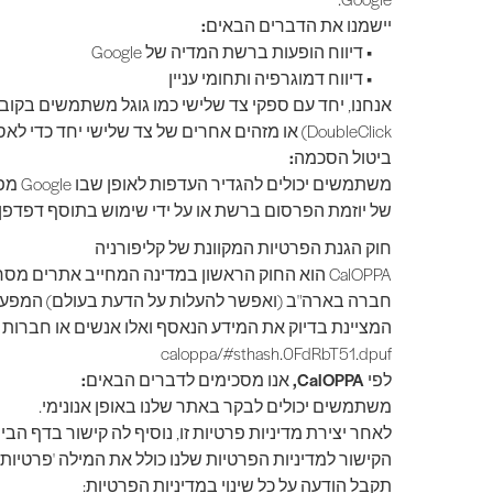
יישמנו את הדברים הבאים:
•
דיווח הופעות ברשת המדיה של Google
•
דיווח דמוגרפיה ותחומי עניין
DoubleClick) או מזהים אחרים של צד שלישי יחד כדי לאסוף נתונים בנוגע לאינטראקציות של משתמשים עם הופעות מודעה ופונקציות אחרות של שירותי פרסום בהתייחסות לאתר שלנו.
ביטול הסכמה:
של יוזמת הפרסום ברשת או על ידי שימוש בתוסף דפדפן ההצטרפות של 
חוק הגנת הפרטיות המקוונת של קליפורניה
CalOPPA הוא החוק הראשון במדינה המחייב אתרים
חברה בארה"ב (ואפשר להעלות על הדעת בעולם) המפעילי
caloppa/#sthash.0FdRbT51.dpuf
לפי CalOPPA, אנו מסכימים לדברים הבאים:
משתמשים יכולים לבקר באתר שלנו באופן אנונימי.
לאחר יצירת מדיניות פרטיות זו, נוסיף לה קישור בדף ה
הקישור למדיניות הפרטיות שלנו כולל את המילה 'פרטיות' 
תקבל הודעה על כל שינוי במדיניות הפרטיות: