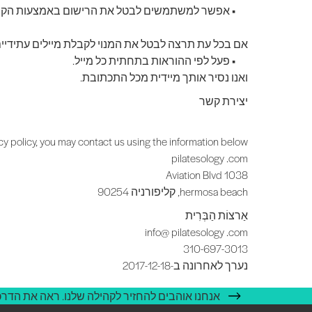
•
אפשר למשתמשים לבטל את הרישום באמצעות הקישו
אם בכל עת תרצה לבטל את המנוי לקבלת מיילים עתידיים
•
פעל לפי ההוראות בתחתית כל מייל.
ואנו נסיר אותך מיידית
מכל
התכתובת.
יצירת קשר
acy policy, you may contact us using the information below.
pilatesology .com
1038 Aviation Blvd
hermosa beach, קליפורניה 90254
אַרצוֹת הַבְּרִית
info@ pilatesology .com
310-697-3013
נערך לאחרונה ב-2017-12-18
אנחנו אוהבים להחזיר לקהילה שלנו. ראה את הדרכי