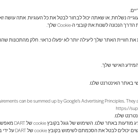
ים.
ייה נשלחת, או שאתה יכול לבחור לבטל את כל העוגיות. אתה עושה זא
נכונה לשנות את קובצי ה-Cookie שלך.
התכונות שהופכות את חוויית האתר שלך ליעילה יותר לא יפעלו כראוי. חלק מהתכונ
 המידע האישי שלך.
שי באתר האינטרנט שלנו.
uirements can be summed up by Google’s Advertising Principles. They are
https://su
גוגל, כספק צד שלישי
קודמים באתר שלנו ובא