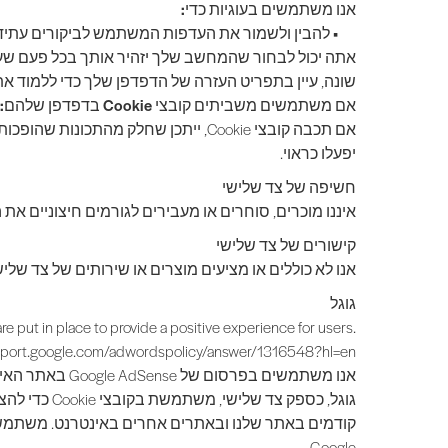
אנו משתמשים בעוגיות כדי:
•
להבין ולשמור את העדפות המשתמש לביקורים עתידי
אתה יכול לבחור שהמחשב שלך יזהיר אותך בכל פעם שעוג
שונה, עיין בתפריט העזרה של הדפדפן שלך כדי ללמוד את הדרך ה
אם משתמשים משביתים קובצי Cookie בדפדפן שלהם:
אם תכבה קובצי Cookie, ייתכן שחלק מ
יפעלו כראוי.
חשיפה של צד שלישי
איננו מוכרים, סוחרים או מעבירים לגורמים חיצוניים את
קישורים של צד שלישי
אנו לא כוללים או מציעים מוצרים או שירותים של צד שלי
גוגל
 put in place to provide a positive experience for users.
pport.google.com/adwordspolicy/answer/1316548?hl=en
אנו משתמשים בפרסום של Google AdSense באתר האינטרנט שלנו.
Google.