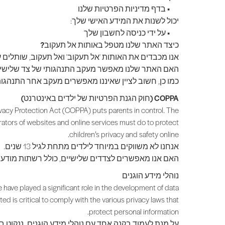
•
בדף מדיניות הפרטיות שלנו
יכול לשנות את המידע האישי שלך:
•
על ידי כניסה לחשבון שלך
כיצד האתר שלנו מטפל באותות אל תעקוב?
אנו מכבדים את האותות 'אל תעקוב' ואל תעקוב, שותלים עוגי
האם האתר שלנו מאפשר מעקב התנהגותי של צד שלישי
כמו כן, חשוב לציין שאיננו מאפשרים מעקב אחר התנהגו
COPPA (חוק הגנת הפרטיות של ילדים באינטרנט)
rivacy Protection Act (COPPA) puts parents in control. The
tors of websites and online services must do to protect
children’s privacy and safety online.
אנחנו לא משווקים במיוחד לילדים מתחת לגיל 13 שנים.
האם אנו מאפשרים לצדדים שלישיים, כולל רשתות מודעות או יישומי פלאגין,
נוהלי מידע הוגנים
 have played a significant role in the development of data
 is critical to comply with the various privacy laws that
protect personal information.
על מנת לעמוד בקנה אחד עם נוהלי מידע הוגנים, ננקוט