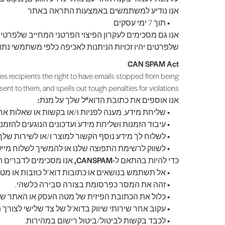
אנו נודיע למשתמשים באמצעות התראה באתר
•
תוך 7 ימי עסקים
אנו גם מסכימים לעקרון הפיצוי הפרטני המחייב שלפרטים
שלפרטים יהיו זכויות הניתנות לאכיפה כלפי משתמשי נתוני
CAN SPAM Act
es recipients the right to have emails stopped from being
sent to them, and spells out tough penalties for violations.
אנו אוספים את כתובת הדוא"ל שלך על מנת:
•
שליחת מידע, מענה לפניות ו/או בקשות או שאלות אח
•
עיבוד הזמנות ושליחת מידע ועדכונים הנוגעים להזמנו
•
לשלוח לך מידע נוסף הקשור למוצר ו/או לשירות שלך
•
לשווק לרשימת התפוצה שלנו או להמשיך לשלוח מיי
כדי להיות בהתאם ל-CANSPAM, אנו מסכימים לדברים הבאים:
•
אל תשתמש בנושאים או כתובות דוא"ל כוזבות או מטע
•
זהה את המסר כפרסומת בצורה סבירה כלשהי.
•
כלול את הכתובת הפיזית של מטה העסק או האתר שלנ
•
עקוב אחר שירותי שיווק בדוא"ל של צד שלישי לצורך
•
לכבד בקשות לביטול/ביטול רישום במהירות.