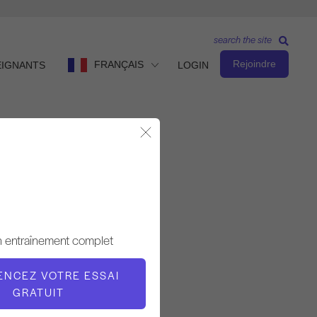
search the site
Rejoindre
FRANÇAIS
EIGNANTS
LOGIN
Fermer la fenêtre modale
Observer et apprendre
ENSEIGNANT
n entraînement complet
Shari Berkowitz
NCEZ VOTRE ESSAI
L'HEURE DE LA VIDÉO
GRATUIT
8:35