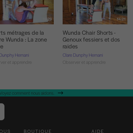
19:29
14:21
ts métrages de la
Wunda Chair Shorts -
re Wunda : La zone
Genoux fessiers et dos
te
raides
 Dunphy Hemani
Clare Dunphy Hemani
ver et apprendre
Observer et apprendre
 Voyez comment nous aidons.
NOUS
BOUTIQUE
AIDE