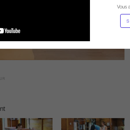
Vous 
S
OUR
nt