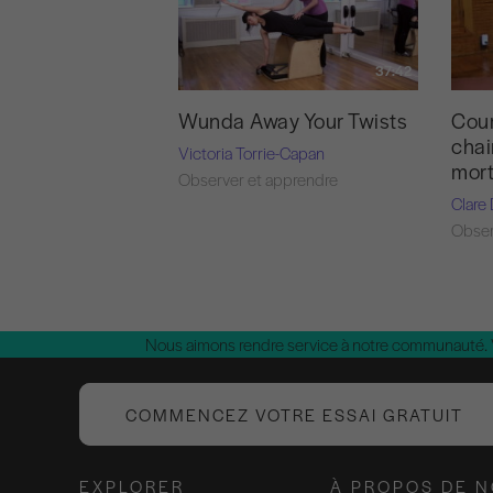
37:42
Wunda Away Your Twists
Cour
chai
Victoria Torrie-Capan
mor
Observer et apprendre
Clare
Obser
Nous aimons rendre service à notre communauté.
COMMENCEZ VOTRE ESSAI GRATUIT
EXPLORER
À PROPOS DE 