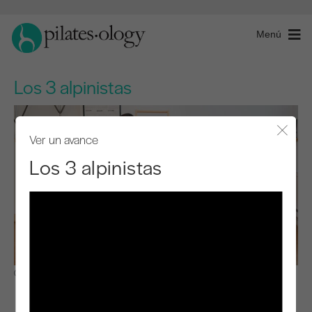
Menú
Los 3 alpinistas
Ver un avance
Cerra
Los 3 alpinistas
Observar y aprender