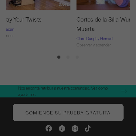
37:42
way Your Twists
Cortos de la Silla Wund
Muerta
rie-Capan
aprender
Clare Dunphy Hemani
Observar y aprender
Nos encanta retribuir a nuestra comunidad. Vea cómo
ayudamos.
COMIENCE SU PRUEBA GRATUITA