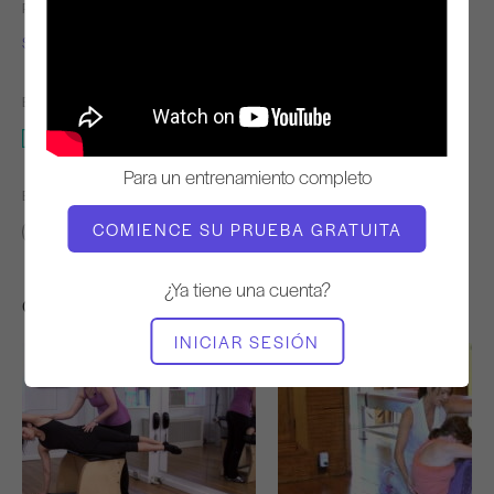
PROFESOR
TIEMPO DE VÍDEO
Shari Berkowitz
8:35
EQUIPO NECESARIO
Silla Wunda
Para un entrenamiento completo
ENCONTRAR CLASES SIMILARES PARA
COMIENCE SU PRUEBA GRATUITA
0 - 10 min
Silla Wunda
¿Ya tiene una cuenta?
Otros entrenamientos que te pueden gustar
INICIAR SESIÓN