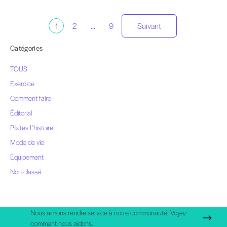
Pagination
1
2
...
9
Suivant
des
Catégories
TOUS
messages
Exercice
Comment faire
Éditorial
Pilates L'histoire
Mode de vie
Equipement
Non classé
Nous aimons rendre service à notre communauté. Voyez
comment nous aidons.