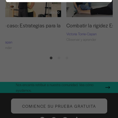
49:30
de caso: Estrategias para la
Combatir la rigidez Est
Victoria Torrie-Capan
Observar y aprender
rie-Capan
aprender
Nos encanta retribuir a nuestra comunidad. Vea cómo
ayudamos.
COMIENCE SU PRUEBA GRATUITA