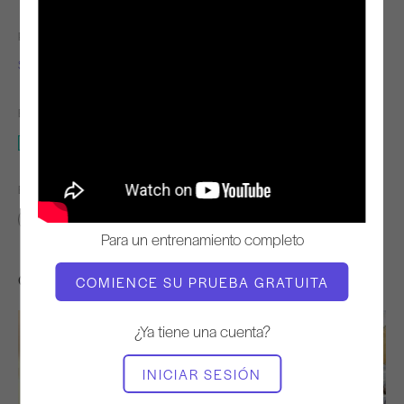
PROFESOR
TIEMPO DE VÍDEO
Sabina Formichella
28:50
EQUIPO NECESARIO
Estudio completo
ENCONTRAR CLASES SIMILARES PARA
20 - 30 min
Estudio completo
Para un entrenamiento completo
Otros entrenamientos que te pueden gustar
COMIENCE SU PRUEBA GRATUITA
¿Ya tiene una cuenta?
INICIAR SESIÓN