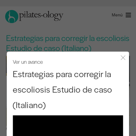
Menú
Estrategias para corregir la escoliosis
Estudio de caso (Italiano)
Ver un avance
Cerra
Estrategias para corregir la
escoliosis Estudio de caso
(Italiano)
Observar y aprender