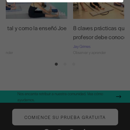
15:54
 C tal y como la enseñó Joe
8 claves prácticas que 
profesor debe conocer
Jay Grimes
aprender
Observar y aprender
Nos encanta retribuir a nuestra comunidad. Vea cómo
ayudamos.
COMIENCE SU PRUEBA GRATUITA