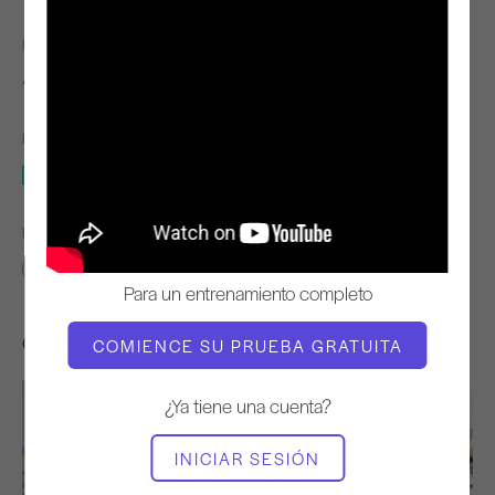
PROFESOR
TIEMPO DE VÍDEO
Alycea Ungaro
3:04
EQUIPO NECESARIO
Mat
ENCONTRAR CLASES SIMILARES PARA
0 - 10 min
Mat
Para un entrenamiento completo
Otros entrenamientos que te pueden gustar
COMIENCE SU PRUEBA GRATUITA
¿Ya tiene una cuenta?
INICIAR SESIÓN