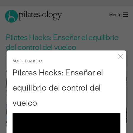
Menú
Pilates Hacks: Enseñar el equilibrio
del control del vuelco
Ver un avance
Cerra
Pilates Hacks: Enseñar el
equilibrio del control del
vuelco
Observar y aprender