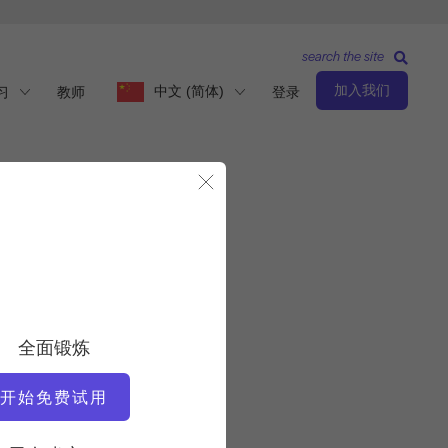
search the site
加入我们
中文 (简体)
习
教师
登录
关闭模态
观察与学习
教师
全面锻炼
阿莉西亚-温加罗
开始免费试用
视频时间
3:04