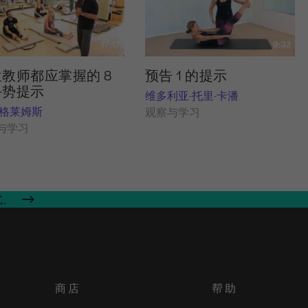
17:17
9:32
教师都应掌握的 8
预告 1 的提示
手势提示
维多利亚-托里-卡潘
-格莱姆斯
观察与学习
与学习
式。
商店
帮助