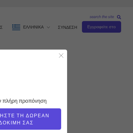
search the site
Εγγραφείτε στο
ΕΛΛΗΝΙΚΆ
Σ
ΣΥΝΔΕΣΗ
Κλείσιμο Modal
Παρατηρήστε & μάθετε
ΔΆΣΚΑΛΟΣ
ην πλήρη προπόνηση
Cary Regan
ΝΉΣΤΕ ΤΗ ΔΩΡΕΆΝ
ΏΡΑ ΒΊΝΤΕΟ
ΔΟΚΙΜΉ ΣΑΣ
1:41