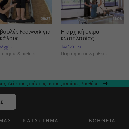
28:37
21:06
βουλές Footwork για
Η αρχική σειρά
κάλους
κωπηλασίας
Wiggin
Jay Grimes
τηρήστε & μάθετε
Παρατηρήστε & μάθετε
ας. Δείτε τους τρόπους με τους οποίους βοηθάμε.
ΑΣ
ΕΜΆΣ
ΚΑΤΆΣΤΗΜΑ
ΒΟΉΘΕΙΑ