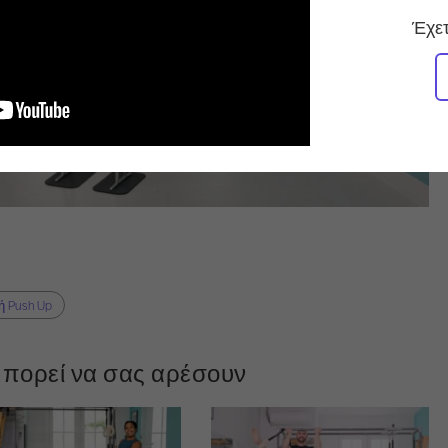
Έχετ
ή Push Up
πορεί να σας αρέσουν