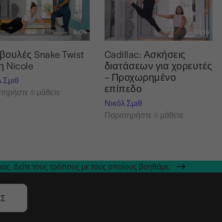
6:04
20:16
βουλές Snake Twist
Cadillac: Ασκήσεις
η Nicole
διατάσεων για χορευτές
– Προχωρημένο
λ Σμιθ
επίπεδο
τηρήστε & μάθετε
Νικόλ Σμιθ
Παρατηρήστε & μάθετε
ας. Δείτε τους τρόπους με τους οποίους βοηθάμε.
ΑΣ