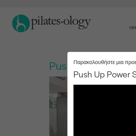
ΠΡ
Push Up Power Se
Παρακολουθήστε μια προ
Push Up Power 