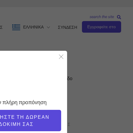
search the site
Εγγραφείτε στο
ΕΛΛΗΝΙΚΆ
Σ
ΣΥΝΔΕΣΗ
Κλείσιμο Modal
Προχωρημένο επίπεδο
ΔΆΣΚΑΛΟΣ
ην πλήρη προπόνηση
Νικόλ Σμιθ
ΝΉΣΤΕ ΤΗ ΔΩΡΕΆΝ
ΔΟΚΙΜΉ ΣΑΣ
ΤΑΧΎΤΗΤΑ ΠΡΟΠΌΝΗΣΗΣ