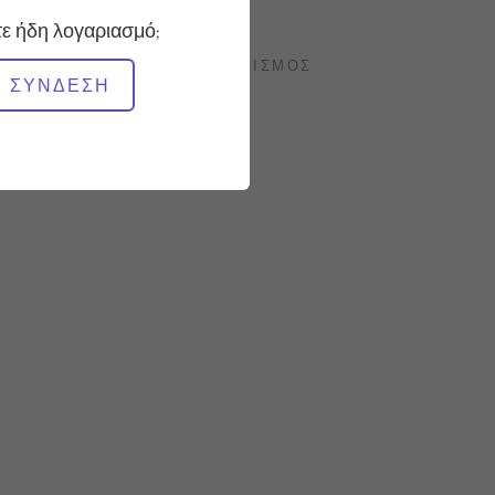
Σταθερό
ε ήδη λογαριασμό;
ΑΠΑΙΤΟΎΜΕΝΟΣ ΕΞΟΠΛΙΣΜΌΣ
ΣΎΝΔΕΣΗ
Συσκευή Push Up