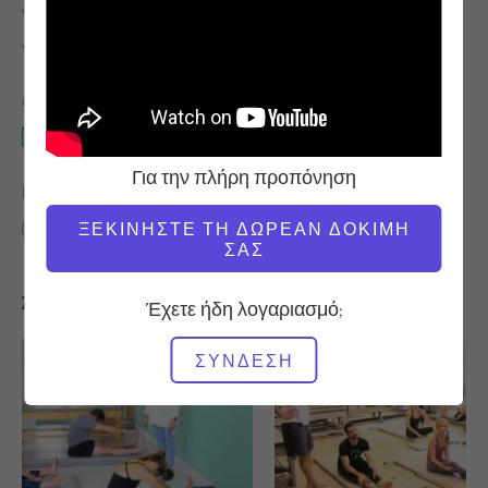
ΔΆΣΚΑΛΟΣ
ΏΡΑ ΒΊΝΤΕΟ
Junghee Won
11:56
ΑΠΑΙΤΟΎΜΕΝΟΣ ΕΞΟΠΛΙΣΜΌΣ
Mat
Για την πλήρη προπόνηση
ΒΡΕΊΤΕ ΠΑΡΌΜΟΙΕΣ ΤΆΞΕΙΣ ΓΙΑ
ΞΕΚΙΝΉΣΤΕ ΤΗ ΔΩΡΕΆΝ ΔΟΚΙΜΉ
10 - 20 λεπτά
Mat
ΣΑΣ
Άλλες προπονήσεις που μπορεί να σας αρέσουν
Έχετε ήδη λογαριασμό;
ΣΎΝΔΕΣΗ