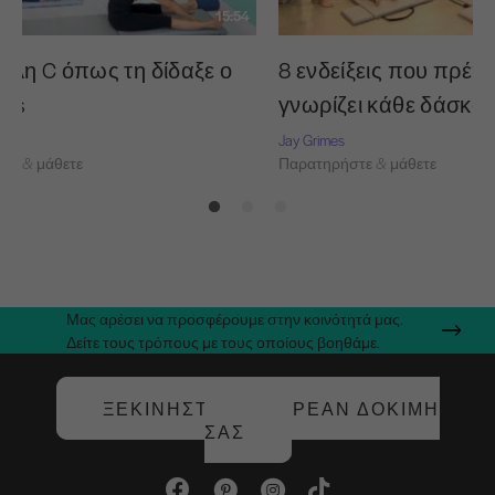
15:54
ύλη C όπως τη δίδαξε ο
8 ενδείξεις που πρέπε
tes
γνωρίζει κάθε δάσκα
Jay Grimes
τε & μάθετε
Παρατηρήστε & μάθετε
Μας αρέσει να προσφέρουμε στην κοινότητά μας.
Δείτε τους τρόπους με τους οποίους βοηθάμε.
ΞΕΚΙΝΉΣΤΕ ΤΗ ΔΩΡΕΆΝ ΔΟΚΙΜΉ
ΣΑΣ