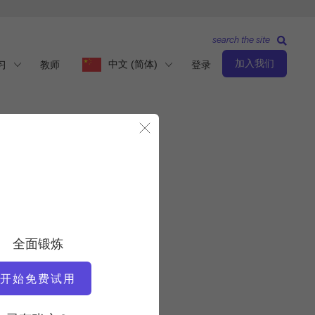
search the site
加入我们
中文 (简体)
习
教师
登录
关闭模态
观察与学习
教师
全面锻炼
Junghee Won
开始免费试用
视频时间
11:56