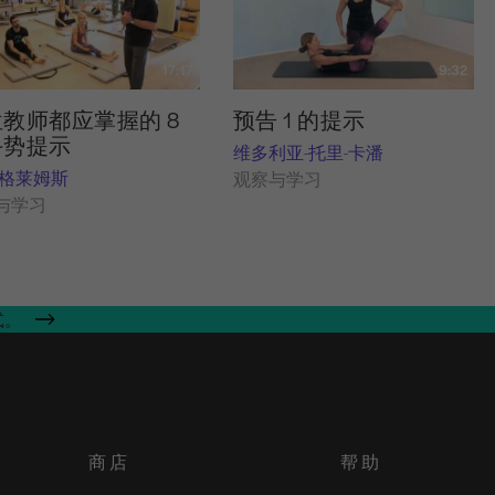
17:17
9:32
教师都应掌握的 8
预告 1 的提示
手势提示
维多利亚-托里-卡潘
-格莱姆斯
观察与学习
与学习
式。
商店
帮助