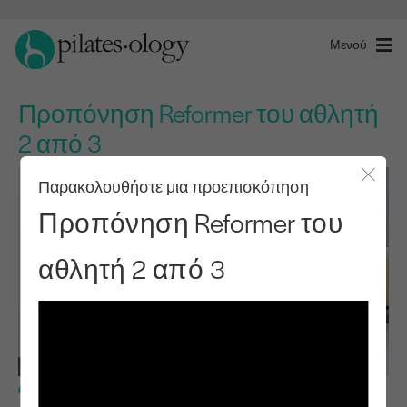
Μενού
Προπόνηση Reformer του αθλητή
2 από 3
Παρακολουθήστε μια προεπισκόπηση
Κλείσ
Προπόνηση Reformer του
αθλητή 2 από 3
Βασικό επίπεδο