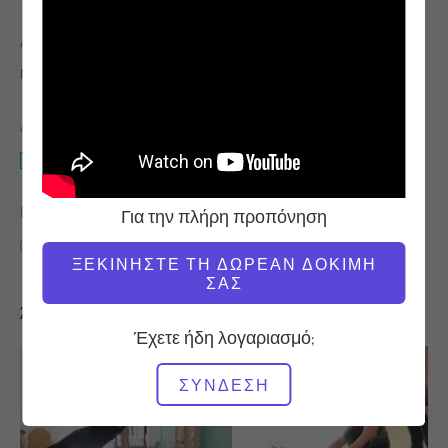
ΔΆΣΚΑΛΟΣ
ΏΡΑ ΒΊΝΤΕΟ
Νικόλ Σμιθ
1:06:04
ΑΠΑΙΤΟΎΜΕΝΟΣ ΕΞΟΠΛΙΣΜΌΣ
Reformer
ΒΡΕΊΤΕ ΠΑΡΌΜΟΙΕΣ ΤΆΞΕΙΣ ΓΙΑ
Για την πλήρη προπόνηση
60+ λεπτά
Reformer
ΞΕΚΙΝΉΣΤΕ ΤΗ ΔΩΡΕΆΝ ΔΟΚΙΜΉ
ΣΑΣ
Άλλες προπονήσεις που μπορεί να σας αρέσουν
Έχετε ήδη λογαριασμό;
ΣΎΝΔΕΣΗ