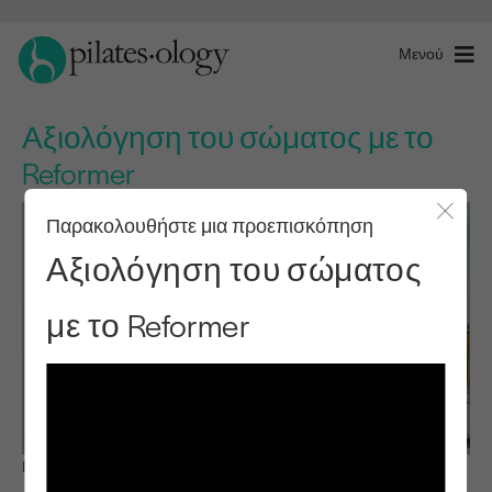
Μενού
Αξιολόγηση του σώματος με το
Reformer
Παρακολουθήστε μια προεπισκόπηση
Κλείσ
Αξιολόγηση του σώματος
με το Reformer
Παρατηρήστε & μάθετε