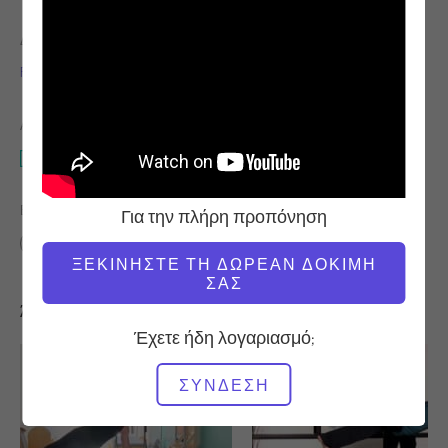
ΔΆΣΚΑΛΟΣ
ΏΡΑ ΒΊΝΤΕΟ
Fabien Menegon
30:41
ΑΠΑΙΤΟΎΜΕΝΟΣ ΕΞΟΠΛΙΣΜΌΣ
Reformer
ΒΡΕΊΤΕ ΠΑΡΌΜΟΙΕΣ ΤΆΞΕΙΣ ΓΙΑ
Για την πλήρη προπόνηση
30 - 40 λεπτά
Reformer
ΞΕΚΙΝΉΣΤΕ ΤΗ ΔΩΡΕΆΝ ΔΟΚΙΜΉ
ΣΑΣ
Άλλες προπονήσεις που μπορεί να σας αρέσουν
Έχετε ήδη λογαριασμό;
ΣΎΝΔΕΣΗ