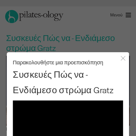
Μενού
Συσκευές Πώς να - Ενδιάμεσο
στρώμα Gratz
Παρακολουθήστε μια προεπισκόπηση
Κλείσ
Συσκευές Πώς να -
Ενδιάμεσο στρώμα Gratz
Παρατηρήστε & μάθετε