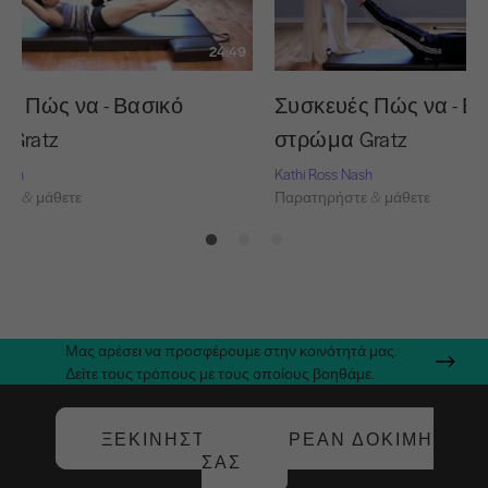
24:49
Συσκευές Πώς να - Ε
ές Πώς να - Βασικό
στρώμα Gratz
 Gratz
Kathi Ross Nash
Nash
Παρατηρήστε & μάθετε
τε & μάθετε
Μας αρέσει να προσφέρουμε στην κοινότητά μας.
Δείτε τους τρόπους με τους οποίους βοηθάμε.
ΞΕΚΙΝΉΣΤΕ ΤΗ ΔΩΡΕΆΝ ΔΟΚΙΜΉ
ΣΑΣ