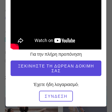
ΔΆΣΚΑΛΟΣ
ΏΡΑ ΒΊΝΤΕΟ
Kathi Ross Nash
1:23:06
ΑΠΑΙΤΟΎΜΕΝΟΣ ΕΞΟΠΛΙΣΜΌΣ
Mat
ΒΡΕΊΤΕ ΠΑΡΌΜΟΙΕΣ ΤΆΞΕΙΣ ΓΙΑ
Για την πλήρη προπόνηση
60+ λεπτά
Mat
ΞΕΚΙΝΉΣΤΕ ΤΗ ΔΩΡΕΆΝ ΔΟΚΙΜΉ
ΣΑΣ
Άλλες προπονήσεις που μπορεί να σας αρέσουν
Έχετε ήδη λογαριασμό;
ΣΎΝΔΕΣΗ