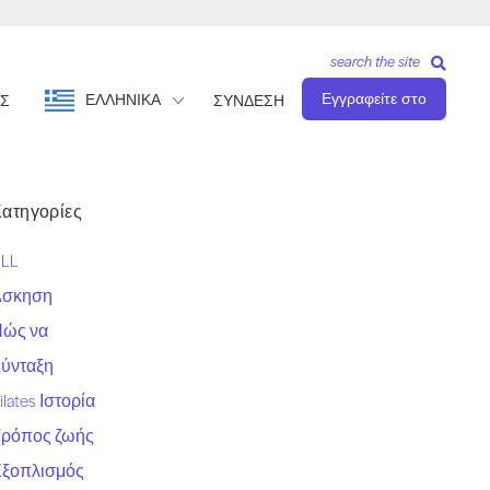
search the site
Εγγραφείτε στο
ΕΛΛΗΝΙΚΆ
Σ
ΣΥΝΔΕΣΗ
ατηγορίες
LL
Άσκηση
ώς να
ύνταξη
ilates Ιστορία
ρόπος ζωής
ξοπλισμός