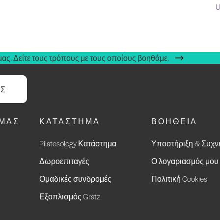
U
ας. Δείτε τους τρόπους με τους οποίους βοηθάμε.
ΑΣ
ΕΜΆΣ
ΚΑΤΆΣΤΗΜΑ
ΒΟΉΘΕΙΑ
Pilatesology Κατάστημα
Υποστήριξη & Συχν
Δωροεπιταγές
Ο λογαριασμός μου
Ομαδικές συνδρομές
Πολιτική Cookies
Εξοπλισμός Gratz