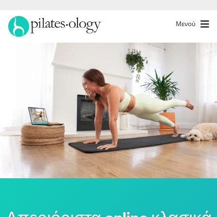
Μενού