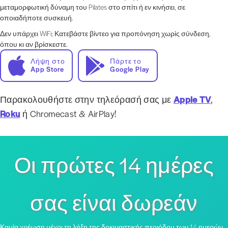
μεταμορφωτική δύναμη του Pilates στο σπίτι ή εν κινήσει, σε
οποιαδήποτε συσκευή.
Δεν υπάρχει WiFi; Κατεβάστε βίντεο για προπόνηση χωρίς σύνδεση,
όπου κι αν βρίσκεστε.
Λήψη στο
Πάρτε το
App Store
Google Play
Παρακολουθήστε στην τηλεόρασή σας με
Apple TV
,
Roku
ή Chromecast & AirPlay!
Οι πρώτες 14 ημέρες
σας είναι δωρεάν
Καμία χρέωση μέχρι τη λήξη της δοκιμαστικής περιόδου των 14 ημερών,