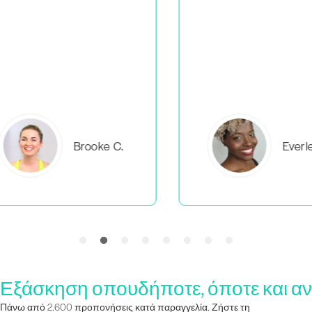
C.
Everlea B.
Εξάσκηση οπουδήποτε, όποτε και αν
Πάνω από 2.600 προπονήσεις κατά παραγγελία. Ζήστε τη