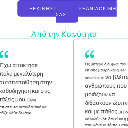
ΞΕΚΙΝΉΣΤΕ ΤΗ ΔΩΡΕΆΝ ΔΟΚΙΜΉ
ΣΑΣ
Από την Κοινότητα
Ως μητέρα διδύμων που είναι
Ως
επίσης μαύρη και queer
α
να βλέπω
γυναίκα, το
ην
ε
ανθρώπους που μου
ς
σ
μοιάζουν να
κά
διδάσκουν έξυπνα
μέ
και με πάθος
με βοηθά
να νιώθω ότι δεν είμαι η μόνη
που κάνει αυτό που κάνω.