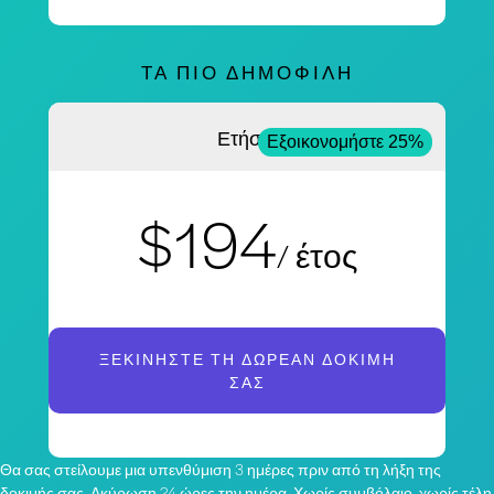
ΤΑ ΠΙΟ ΔΗΜΟΦΙΛΉ
Ετήσια
Εξοικονομήστε 25%
$194
/ έτος
ΞΕΚΙΝΉΣΤΕ ΤΗ ΔΩΡΕΆΝ ΔΟΚΙΜΉ
ΣΑΣ
Θα σας στείλουμε μια υπενθύμιση 3 ημέρες πριν από τη λήξη της
δοκιμής σας. Ακύρωση 24 ώρες την ημέρα. Χωρίς συμβόλαιο, χωρίς τέλη