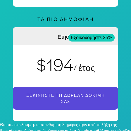
ΤΑ ΠΙΟ ΔΗΜΟΦΙΛΉ
Ετήσια
Εξοικονομήστε 25%
$194
/ έτος
ΞΕΚΙΝΉΣΤΕ ΤΗ ΔΩΡΕΆΝ ΔΟΚΙΜΉ
ΣΑΣ
Θα σας στείλουμε μια υπενθύμιση 3 ημέρες πριν από τη λήξη της
δοκιμής σας. Ακύρωση 24 ώρες την ημέρα. Χωρίς συμβόλαιο, χωρίς τέλη