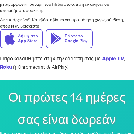
μεταμορφωτική δύναμη του Pilates στο σπίτι ή εν κινήσει, σε
οποιαδήποτε συσκευή.
Δεν υπάρχει WiFi; Κατεβάστε βίντεο για προπόνηση χωρίς σύνδεση,
όπου κι αν βρίσκεστε.
Λήψη στο
Πάρτε το
App Store
Google Play
Παρακολουθήστε στην τηλεόρασή σας με
Apple TV
,
Roku
ή Chromecast & AirPlay!
Οι πρώτες 14 ημέρες
σας είναι δωρεάν
Καμία χρέωση μέχρι τη λήξη της δοκιμαστικής περιόδου των 14 ημερών,