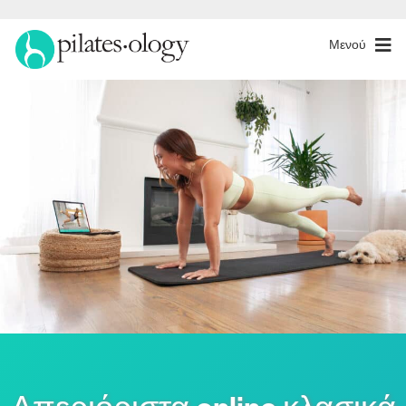
Μενού