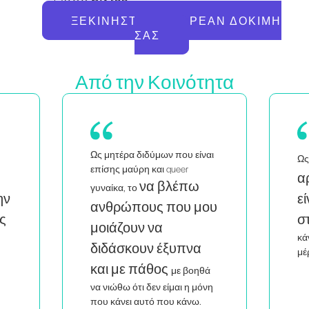
ΞΕΚΙΝΉΣΤΕ ΤΗ ΔΩΡΕΆΝ ΔΟΚΙΜΉ
ΣΑΣ
Από την Κοινότητα
Ως μητέρα διδύμων που είναι
Ως
επίσης μαύρη και queer
α
να βλέπω
γυναίκα, το
ην
ε
ανθρώπους που μου
ς
σ
μοιάζουν να
κά
διδάσκουν έξυπνα
μέ
και με πάθος
με βοηθά
να νιώθω ότι δεν είμαι η μόνη
που κάνει αυτό που κάνω.