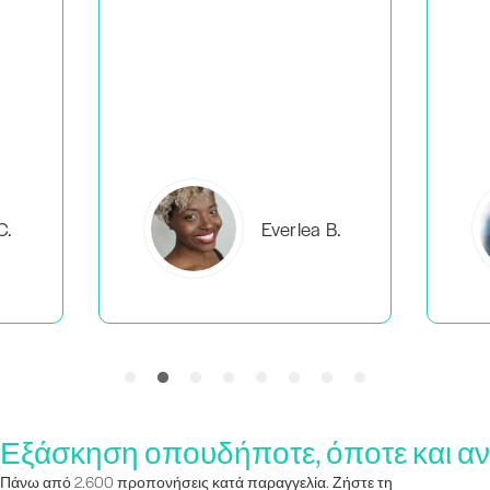
C.
Everlea B.
Εξάσκηση οπουδήποτε, όποτε και αν
Πάνω από 2.600 προπονήσεις κατά παραγγελία. Ζήστε τη