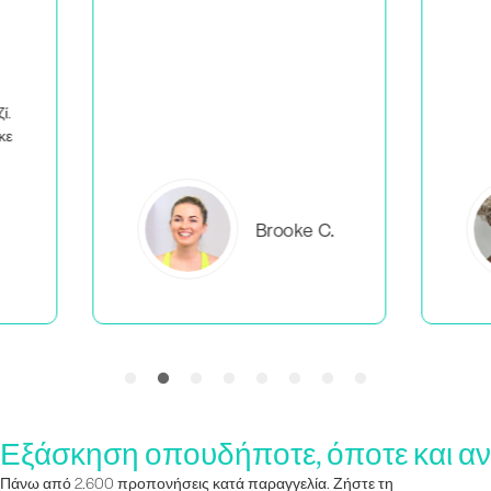
C.
Everlea B.
Εξάσκηση οπουδήποτε, όποτε και αν
Πάνω από 2.600 προπονήσεις κατά παραγγελία. Ζήστε τη