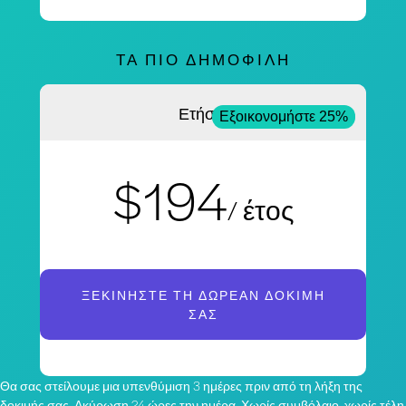
ΤΑ ΠΙΟ ΔΗΜΟΦΙΛΉ
Ετήσια
Εξοικονομήστε 25%
$194
/ έτος
ΞΕΚΙΝΉΣΤΕ ΤΗ ΔΩΡΕΆΝ ΔΟΚΙΜΉ
ΣΑΣ
Θα σας στείλουμε μια υπενθύμιση 3 ημέρες πριν από τη λήξη της
δοκιμής σας. Ακύρωση 24 ώρες την ημέρα. Χωρίς συμβόλαιο, χωρίς τέλη