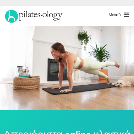
Μενού