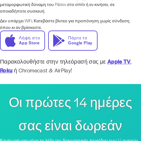
μεταμορφωτική δύναμη του Pilates στο σπίτι ή εν κινήσει, σε
οποιαδήποτε συσκευή.
Δεν υπάρχει WiFi; Κατεβάστε βίντεο για προπόνηση χωρίς σύνδεση,
όπου κι αν βρίσκεστε.
Λήψη στο
Πάρτε το
App Store
Google Play
Παρακολουθήστε στην τηλεόρασή σας με
Apple TV
,
Roku
ή Chromecast & AirPlay!
Οι πρώτες 14 ημέρες
σας είναι δωρεάν
Καμία χρέωση μέχρι τη λήξη της δοκιμαστικής περιόδου των 14 ημερών,