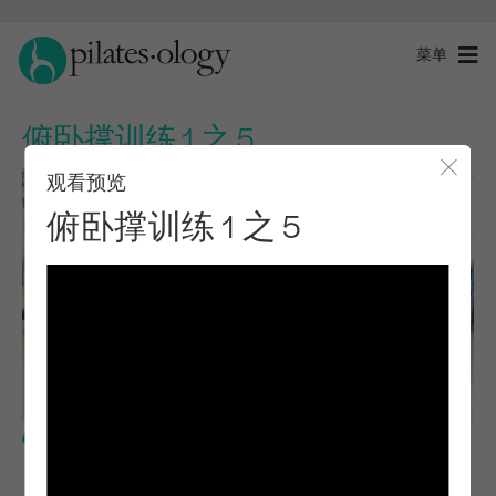
菜单
俯卧撑训练 1 之 5
观看预览
关闭
俯卧撑训练 1 之 5
中级水平