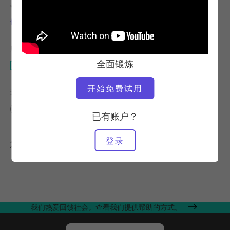
教师
锻炼速度
伊莱恩-尤因
稳定
所需设备
全面锻炼
俯卧撑装置
开始免费试用
查找类似课程
中级
10 - 20 分钟
俯卧撑装置
已有账户？
登录
您可能喜欢的其他锻炼
我们热爱回馈社会。查看我们提供帮助的方式。