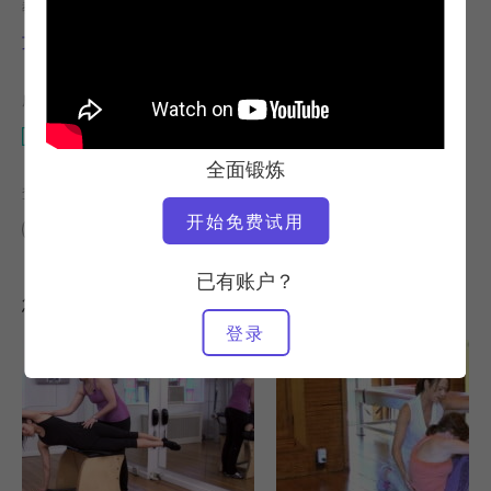
教师
视频时间
艾米-伯杰
3:47
所需设备
万达椅
全面锻炼
查找类似课程
开始免费试用
0 - 10 分钟
万达椅
已有账户？
您可能喜欢的其他锻炼
登录