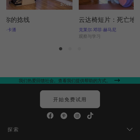
37:42
走你的捻线
云达椅短片：死亡地
托里-卡潘
克莱尔-邓菲-赫马尼
习
观察与学习
我们热爱回馈社会。查看我们提供帮助的方式。
开始免费试用
探索