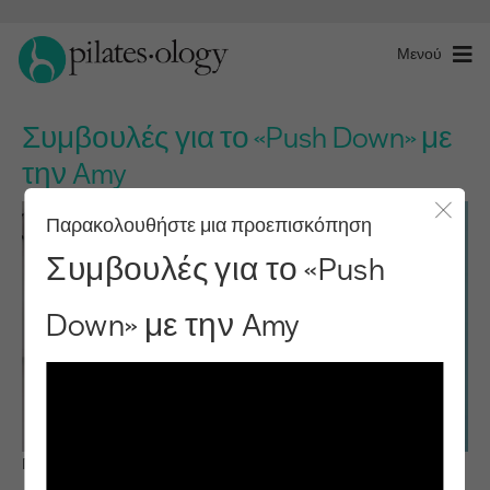
Μενού
Συμβουλές για το «Push Down» με
την Amy
Παρακολουθήστε μια προεπισκόπηση
Κλείσ
Συμβουλές για το «Push
Down» με την Amy
Παρατηρήστε & μάθετε