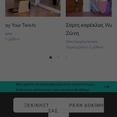
37:42
way Your Twists
Σορτς καρέκλας Wund
Ζώνη
rie-Capan
τε & μάθετε
Clare Dunphy Hemani
Παρατηρήστε & μάθετε
Μας αρέσει να προσφέρουμε στην κοινότητά μας.
Δείτε τους τρόπους με τους οποίους βοηθάμε.
ΞΕΚΙΝΉΣΤΕ ΤΗ ΔΩΡΕΆΝ ΔΟΚΙΜΉ
ΣΑΣ