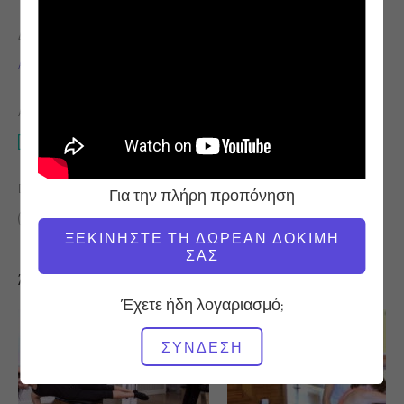
ΔΆΣΚΑΛΟΣ
ΏΡΑ ΒΊΝΤΕΟ
Amy Berger
3:47
ΑΠΑΙΤΟΎΜΕΝΟΣ ΕΞΟΠΛΙΣΜΌΣ
Καρέκλα Wunda
ΒΡΕΊΤΕ ΠΑΡΌΜΟΙΕΣ ΤΆΞΕΙΣ ΓΙΑ
Για την πλήρη προπόνηση
0 - 10 λεπτά
Καρέκλα Wunda
ΞΕΚΙΝΉΣΤΕ ΤΗ ΔΩΡΕΆΝ ΔΟΚΙΜΉ
ΣΑΣ
Άλλες προπονήσεις που μπορεί να σας αρέσουν
Έχετε ήδη λογαριασμό;
ΣΎΝΔΕΣΗ