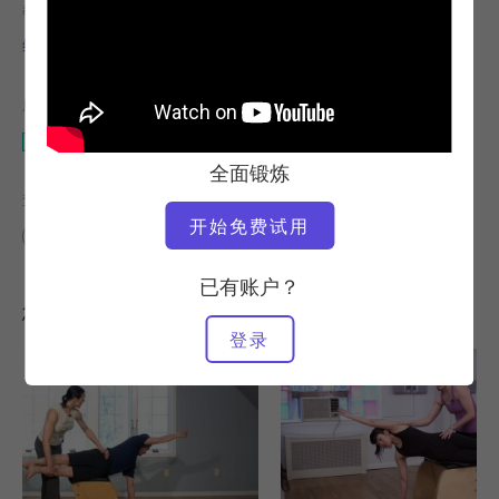
教师
视频时间
维多利亚-托里-卡潘
37:42
所需设备
万达椅
全面锻炼
查找类似课程
开始免费试用
30 - 40 分钟
万达椅
已有账户？
您可能喜欢的其他锻炼
登录