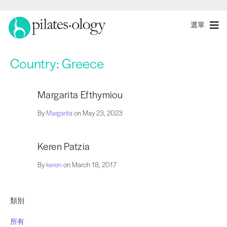
選單
Country:
Greece
Margarita Efthymiou
By
Margarita
on May 23, 2023
Keren Patzia
By
keren
on March 18, 2017
類別
所有