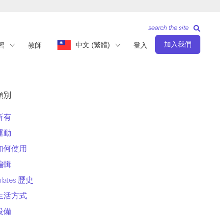
search the site
加入我們
中文 (繁體)
習
教師
登入
類別
所有
運動
如何使用
編輯
ilates 歷史
生活方式
設備