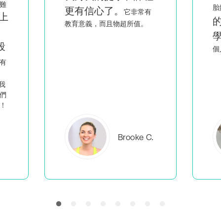
看到像我一樣
胎媽媽，
有
的人聰明又熱情地教
學
，讓我覺得不是只有我一
回
個人在做我該做的事。
C.
Everlea B.