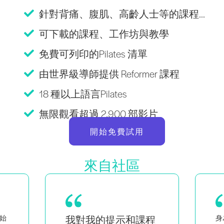
針對背痛、腹肌、高齡人士等的課程...
可下載的課程、工作坊與教學
免費可列印的Pilates 清單
由世界級導師提供 Reformer 課程
18 種以上語言Pilates
無限觀看超過 2,900 部影片
開始免費試用
來自社區
程
身為黑人與同性戀女性的雙胞
作