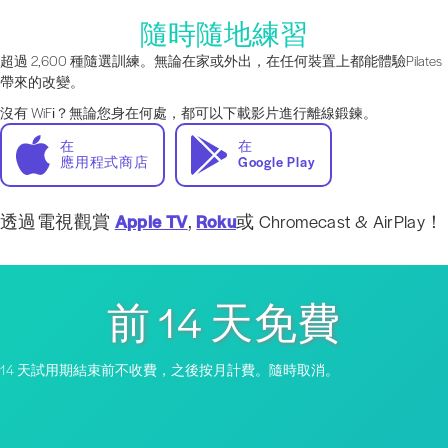
隨時隨地練習
超過 2,600 種隨選訓練。無論在家或外出，在任何裝置上都能體驗Pilates
帶來的改變。
沒有 WiFi？無論您身在何處，都可以下載影片進行離線鍛鍊。
在
在
應用程式商店
Google Play
透過電視觀賞
Apple TV
,
Roku
或 Chromecast & AirPlay！
前 14 天免費
14 天試用期結束前不收費，之後按月計費。隨時取消。