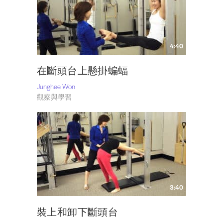
4:40
在斷頭台上懸掛蝙蝠
Junghee Won
觀察與學習
3:40
裝上和卸下斷頭台