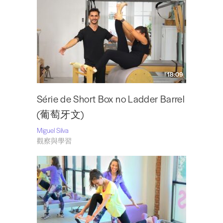
18:09
Série de Short Box no Ladder Barrel
(葡萄牙文)
Miguel Silva
觀察與學習