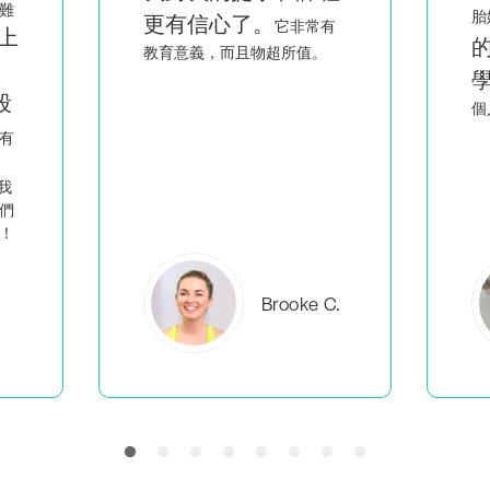
看到像我一樣
胎媽媽，
有
的人聰明又熱情地教
。
學
，讓我覺得不是只有我一
回
個人在做我該做的事。
C.
Everlea B.