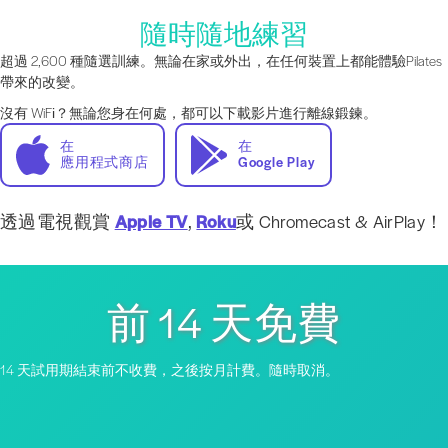
隨時隨地練習
超過 2,600 種隨選訓練。無論在家或外出，在任何裝置上都能體驗Pilates
帶來的改變。
沒有 WiFi？無論您身在何處，都可以下載影片進行離線鍛鍊。
在
在
應用程式商店
Google Play
透過電視觀賞
Apple TV
,
Roku
或 Chromecast & AirPlay！
前 14 天免費
14 天試用期結束前不收費，之後按月計費。隨時取消。