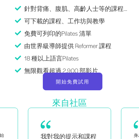
針對背痛、腹肌、高齡人士等的課程...
可下載的課程、工作坊與教學
免費可列印的Pilates 清單
由世界級導師提供 Reformer 課程
18 種以上語言Pilates
無限觀看超過 2,900 部影片
開始免費試用
來自社區
程
身為黑人與同性戀女性的雙胞
作