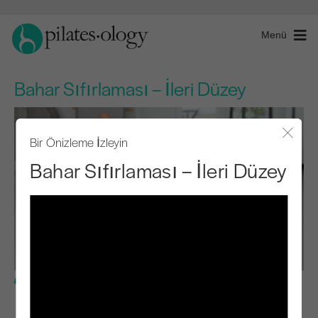
Menü
Bahar Sıfırlaması – İleri Düzey
Bir Önizleme İzleyin
Modal
Bahar Sıfırlaması – İleri Düzey
İleri Seviye