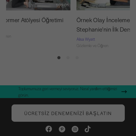
1:09:01
eformer Atölyesi Öğretimi
Örnek Olay İncelemesi:
Stephanie'nin İlk Dersi
 Öğren
Alisa Wyatt
Gözlemle ve Öğren
Toplumumuza geri vermeyi seviyoruz. Nasıl yardım ettiğimizi
görün.
ÜCRETSIZ DENEMENIZI BAŞLATIN