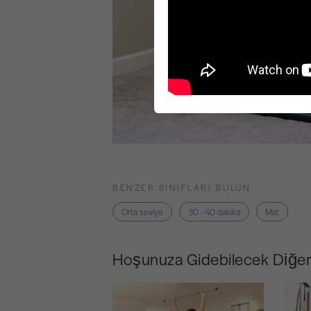
BENZER SINIFLARI BULUN
Orta seviye
30 - 40 dakika
Mat
Hoşunuza Gidebilecek Diğer 