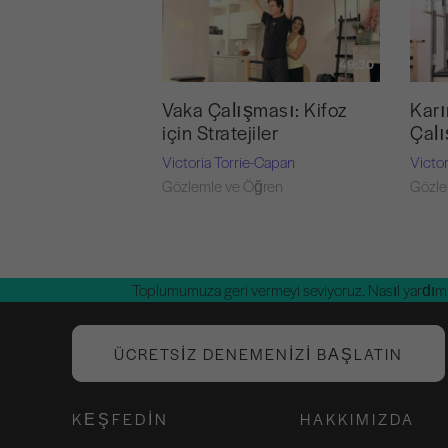
49:30
Vaka Çalışması: Kifoz
Karı
için Stratejiler
Çalı
Victoria Torrie-Capan
Victo
Gözlemle ve Öğren
Gözle
Toplumumuza geri vermeyi seviyoruz. Nasıl yardım 
ÜCRETSIZ DENEMENIZI BAŞLATIN
KEŞFEDIN
HAKKIMIZDA