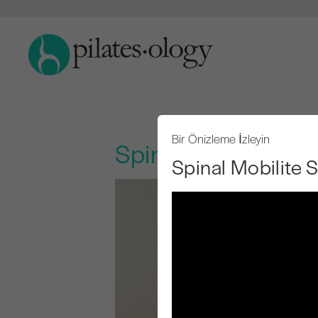
Bir Önizleme İzleyin
Spinal Mobilite Sın
Spinal Mobilite S