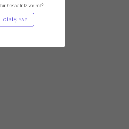
Sabit
 bir hesabınız var mı?
GEREKLI EKIPMAN
GIRIŞ YAP
Mat