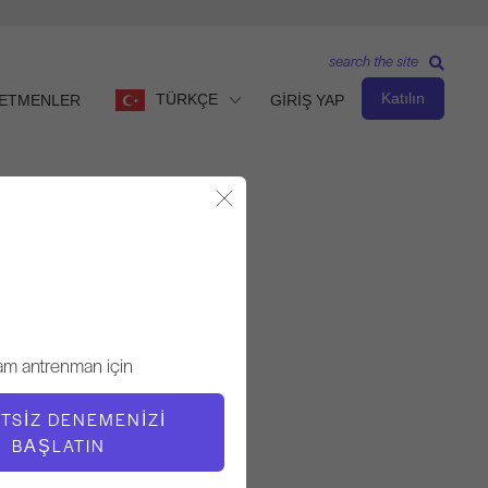
search the site
Katılın
TÜRKÇE
ETMENLER
GİRİŞ YAP
Modalı Kapat
Orta Seviye
ÖĞRETMEN
am antrenman için
Victoria Torrie-Capan
TSIZ DENEMENIZI
BAŞLATIN
EGZERSIZ TEMPOSU