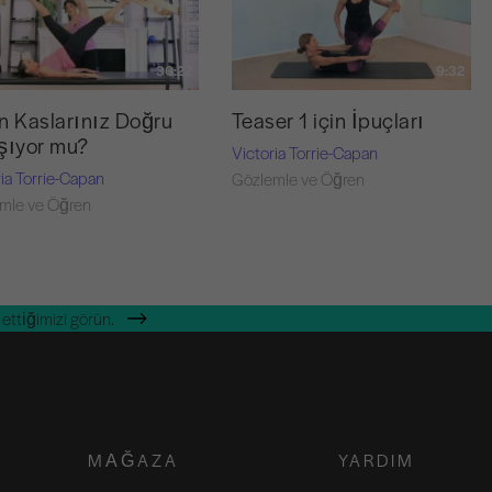
36:22
9:32
n Kaslarınız Doğru
Teaser 1 için İpuçları
şıyor mu?
Victoria Torrie-Capan
ria Torrie-Capan
Gözlemle ve Öğren
mle ve Öğren
ettiğimizi görün.
MAĞAZA
YARDIM