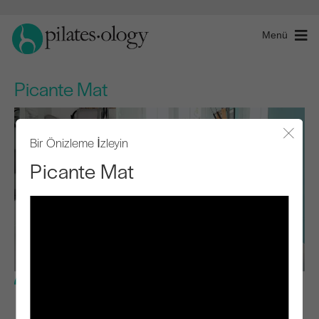
Menü
Picante Mat
Bir Önizleme İzleyin
Modal
Picante Mat
İleri Seviye