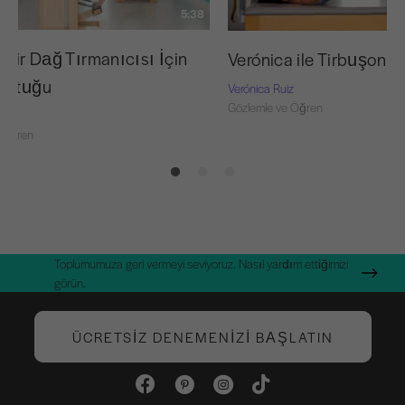
5:38
 Bir Dağ Tırmanıcısı İçin
Verónica ile Tirbuşon iç
oltuğu
Verónica Ruiz
Gözlemle ve Öğren
z
 Öğren
Toplumumuza geri vermeyi seviyoruz. Nasıl yardım ettiğimizi
görün.
ÜCRETSIZ DENEMENIZI BAŞLATIN